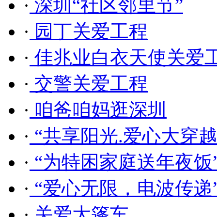
·
深圳“社区邻里节”
·
园丁关爱工程
·
佳兆业白衣天使关爱
·
交警关爱工程
·
咱爸咱妈逛深圳
·
“共享阳光.爱心大穿越
·
“为特困家庭送年夜饭
·
“爱心无限，电波传递
·
关爱大篷车