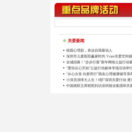
关爱新闻
校园心理剧，表达自我最动人
深圳市儿童医院赢家时尚·Vcare关爱空间
全城招募！“步步行善”新年网络公益行动
“爱你从心开始”公益行动媒体专场活动举
“从心出发 向新而行”残友心理健康辅导系
座圆满结束
小演员演绎大人生！6部“深圳关爱行动·逐
理剧”佳作晋级
中国残联主席程凯到访深圳报业集团和关
推动“美丽工坊”长期绽放文博会