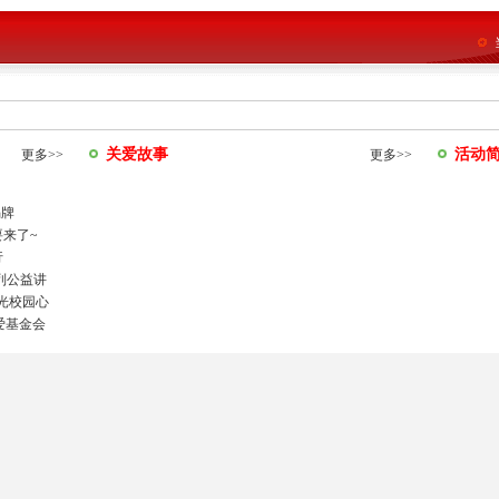
关爱故事
活动
更多>>
更多>>
揭牌
要来了~
行
列公益讲
光校园心
爱基金会