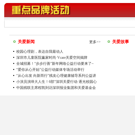
关爱新闻
关爱故事
更多>>
校园心理剧，表达自我最动人
深圳市儿童医院赢家时尚·Vcare关爱空间揭牌
全城招募！“步步行善”新年网络公益行动要来了~
“爱你从心开始”公益行动媒体专场活动举行
“从心出发 向新而行”残友心理健康辅导系列公益讲
座圆满结束
小演员演绎大人生！6部“深圳关爱行动·逐光校园心
理剧”佳作晋级
中国残联主席程凯到访深圳报业集团和关爱基金会
推动“美丽工坊”长期绽放文博会