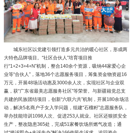
城东社区以党建引领打造多元共治的暖心社区，形成两
大特色品牌项目。“社区合伙人”培育项目推
行“1+2+3+4+N”机制，整合140余个资源，吸纳44家爱心企
业等“合伙人”，落地36个志愿服务项目，筹集资金物资超16
万元，开展48场活动惠及3000余人次，实现社区与企业双
赢，获“广东省最美志愿服务社区”等荣誉。与新疆籍党总支
共建的民族团结项目，创新“六联六共”机制，开展180余场活
动，解决5名商户子女入学问题，组建“石榴籽”志愿服务队，
举办技能培训1098人次、促进253人就业。社区还狠抓安全
生产，整改隐患365处，完成51家餐饮场所燃气改造；通
过“接诉即办+未诉先办”解决166件民生诉求，追回资金