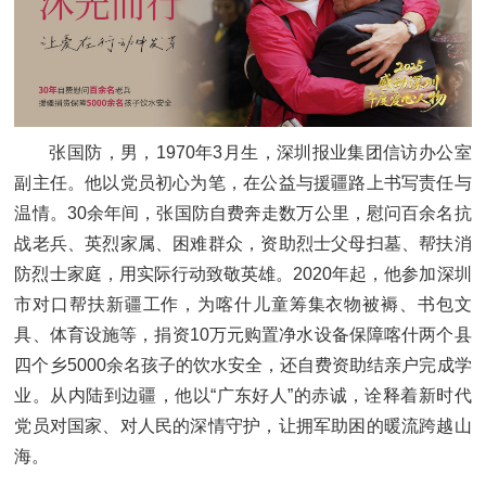
张国防，男，1970年3月生，深圳报业集团信访办公室
副主任。他以党员初心为笔，在公益与援疆路上书写责任与
温情。30余年间，张国防自费奔走数万公里，慰问百余名抗
战老兵、英烈家属、困难群众，资助烈士父母扫墓、帮扶消
防烈士家庭，用实际行动致敬英雄。2020年起，他参加深圳
市对口帮扶新疆工作，为喀什儿童筹集衣物被褥、书包文
具、体育设施等，捐资10万元购置净水设备保障喀什两个县
四个乡5000余名孩子的饮水安全，还自费资助结亲户完成学
业。从内陆到边疆，他以“广东好人”的赤诚，诠释着新时代
党员对国家、对人民的深情守护，让拥军助困的暖流跨越山
海。