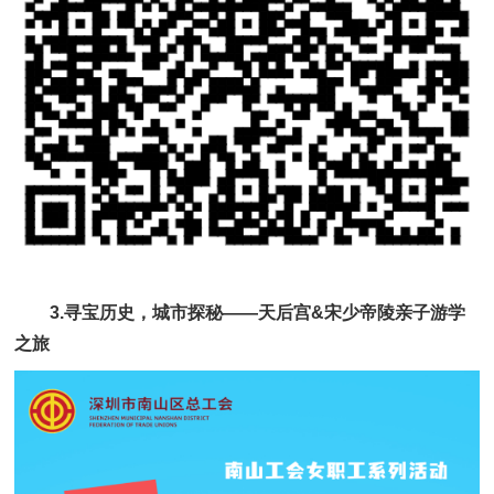
3.寻宝历史，城市探秘——天后宫&宋少帝陵亲子游学
之旅