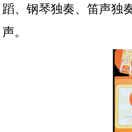
蹈、钢琴独奏、笛声独
声。